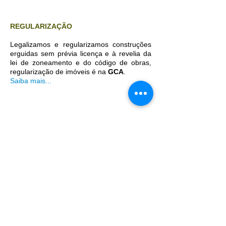
REGULARIZAÇÃO
Legalizamos e regularizamos construções
erguidas sem prévia licença e à revelia da
lei de zoneamento e do código de obras,
regularização de imóveis é na
GCA
.
Saiba mais...
Tel. / Fax:
(11) 2638-0616 3208
-
5358